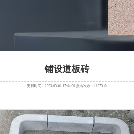
铺设道板砖
更新时间：2023-03-01 17:44:00 点击次数：11273 次