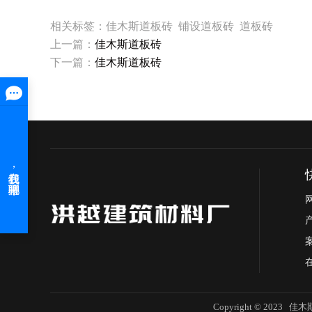
相关标签：佳木斯道板砖 铺设道板砖 道板砖
上一篇：
佳木斯道板砖
下一篇：
佳木斯道板砖
Copyright © 2023 